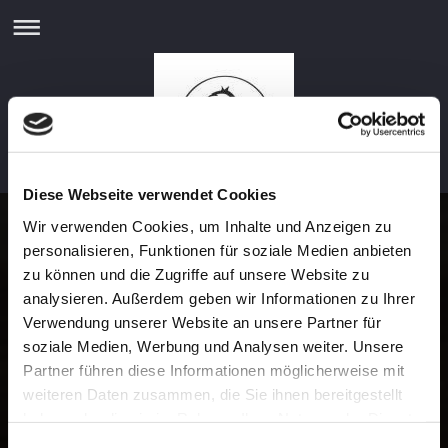
Diese Webseite verwendet Cookies
Wir verwenden Cookies, um Inhalte und Anzeigen zu
Zirzensik Dream Online
personalisieren, Funktionen für soziale Medien anbieten
zu können und die Zugriffe auf unsere Website zu
Coaching
analysieren. Außerdem geben wir Informationen zu Ihrer
Verwendung unserer Website an unsere Partner für
soziale Medien, Werbung und Analysen weiter. Unsere
Bei dem Online Coaching geht es darum, euch dort
Partner führen diese Informationen möglicherweise mit
abzuholen, wo ihr seid ☺
weiteren Daten zusammen, die Sie ihnen bereitgestellt
Das heißt, ihr könnt schon die ein oder andere Lektion,
haben oder die sie im Rahmen Ihrer Nutzung der Dienste
aber noch nicht perfekt und benötigt ab einem gewissen
gesammelt haben.
Punkt Unterstützung.