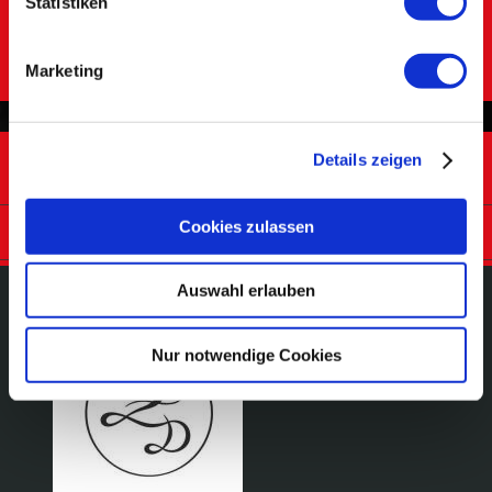
Statistiken
Marketing
Details zeigen
Zirzensik Dream
Cookies zulassen
Auswahl erlauben
Nur notwendige Cookies