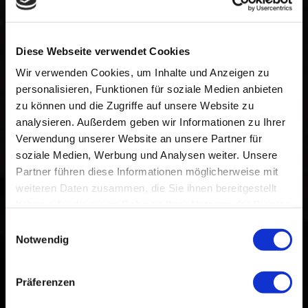
Diese Webseite verwendet Cookies
Wir verwenden Cookies, um Inhalte und Anzeigen zu
personalisieren, Funktionen für soziale Medien anbieten
zu können und die Zugriffe auf unsere Website zu
analysieren. Außerdem geben wir Informationen zu Ihrer
Verwendung unserer Website an unsere Partner für
soziale Medien, Werbung und Analysen weiter. Unsere
Das Standard Podest:
Partner führen diese Informationen möglicherweise mit
Grundmaße: 60x60cm und 30cm Höhe
weiteren Daten zusammen, die Sie ihnen bereitgestellt
haben oder die sie im Rahmen Ihrer Nutzung der Dienste
Lackiert mit einer Wetterschutzfarbe in den Wunschfarben
Blau, Rosa oder Schwarz
gesammelt haben.
Einwilligungsauswahl
Inkl.rutschfestem Belag auf der Trittfläche.
Notwendig
Extras:
Sternchen, oder Herzen
oder schwarzen Bootslack für einen noch besseren
Präferenzen
Witterungsschutz für das Holz